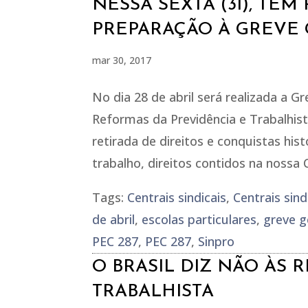
NESSA SEXTA (31), TE
PREPARAÇÃO À GREVE G
mar 30, 2017
No dia 28 de abril será realizada a G
Reformas da Previdência e Trabalhis
retirada de direitos e conquistas his
trabalho, direitos contidos na nossa 
Tags:
Centrais sindicais
,
Centrais sin
de abril
,
escolas particulares
,
greve g
PEC 287
,
PEC 287
,
Sinpro
O BRASIL DIZ NÃO ÀS 
TRABALHISTA