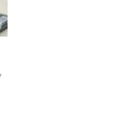
r
a
u