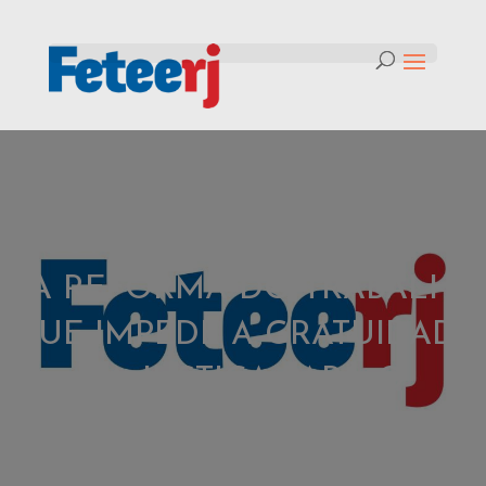
Tag:
TRT-RJ DECLARA
INCONSTITUCIONAL TRECHO
DA REFORMA DO TRABALHO
QUE IMPEDE A GRATUIDADE
DA JUSTIÇA PARA O
TRABALHADOR