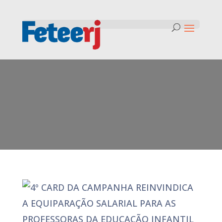
Tag:
Énalutaqueagenteseencontraeco