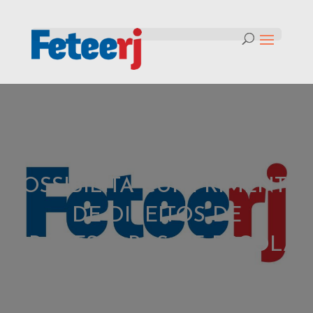
Tag:
UNIDADE ENTRE
FETEERJ E SAAERJ
POSSIBILITA CUMPRIMENTO
DE DIREITOS DE
PROFESSORAS DE ESCOLA
EM ARARUAMA