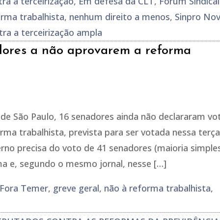
tra a terceirização
,
Em defesa da CLT
,
Fórum Sindical
orma trabalhista
,
nenhum direito a menos
,
Sinpro No
tra a terceirização ampla
dores a não aprovarem a reforma
de São Paulo, 16 senadores ainda não declararam vo
rma trabalhista, prevista para ser votada nessa terça
erno precisa do voto de 41 senadores (maioria simple
a e, segundo o mesmo jornal, nesse […]
Fora Temer
,
greve geral
,
não à reforma trabalhista
,