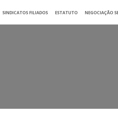
SINDICATOS FILIADOS
ESTATUTO
NEGOCIAÇÃO SE
Tag:
não à reforma trabalhista