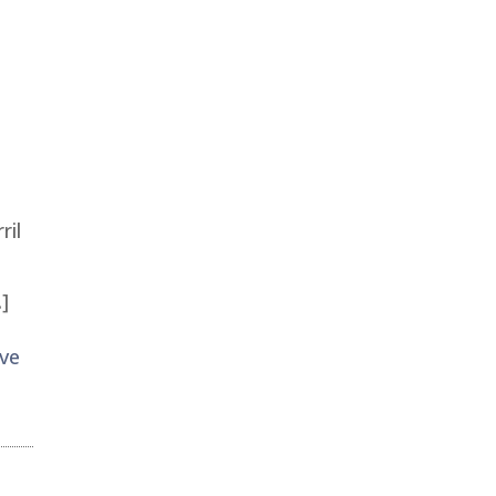
ril
]
ve