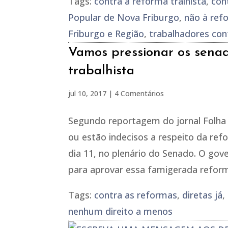
Tags:
contra a reforma tralhista
,
con
Popular de Nova Friburgo
,
não à ref
Friburgo e Região
,
trabalhadores con
Vamos pressionar os sena
trabalhista
jul 10, 2017
|
4 Comentários
Segundo reportagem do jornal Folha 
ou estão indecisos a respeito da refo
dia 11, no plenário do Senado. O gov
para aprovar essa famigerada reform
Tags:
contra as reformas
,
diretas já
,
nenhum direito a menos