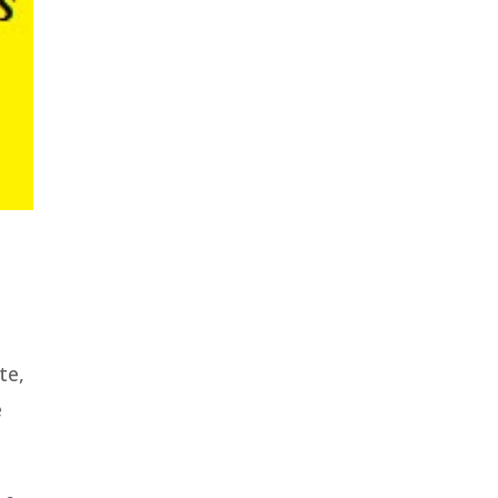
te,
e