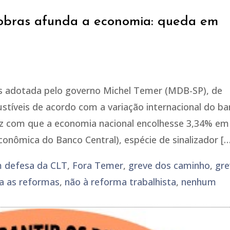
robras afunda a economia: queda em
is adotada pelo governo Michel Temer (MDB-SP), de
stíveis de acordo com a variação internacional do bar
fez com que a economia nacional encolhesse 3,34% em
conômica do Banco Central), espécie de sinalizador […
 defesa da CLT
,
Fora Temer
,
greve dos caminho
,
gre
ra as reformas
,
não à reforma trabalhista
,
nenhum