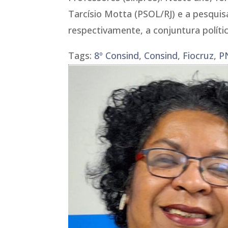
Tarcísio Motta (PSOL/RJ) e a pesquis
respectivamente, a conjuntura políti
Tags:
8º Consind
,
Consind
,
Fiocruz
,
P