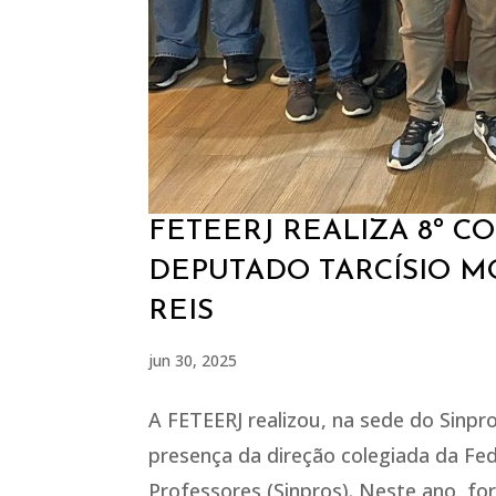
FETEERJ REALIZA 8º 
DEPUTADO TARCÍSIO M
REIS
jun 30, 2025
A FETEERJ realizou, na sede do Sinpr
presença da direção colegiada da Fe
Professores (Sinpros). Neste ano, f