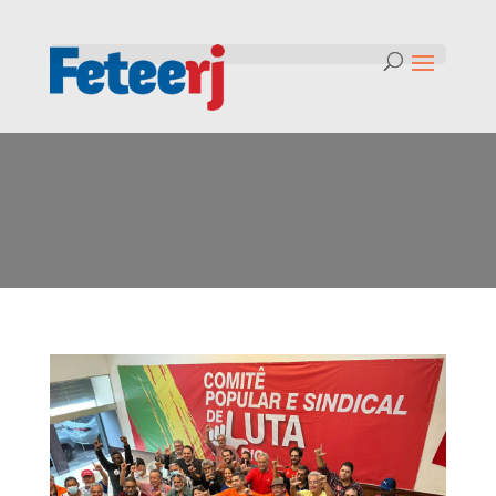
Tag:
centraissindicais