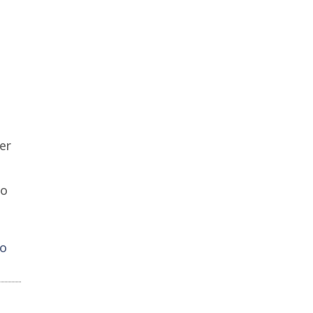
er
co
do