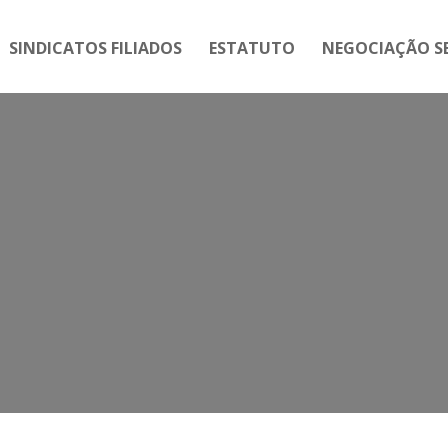
SINDICATOS FILIADOS
ESTATUTO
NEGOCIAÇÃO SE
dade aos servidores estaduais do 