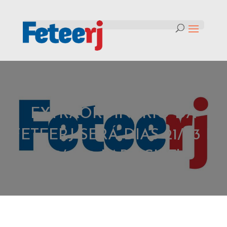
Tag:
CONGRESSO
EXTRAORDINÁRIO DA
FETEERJ SERÁ DIAS 21/03 E
31/07 – PARTICIPE!