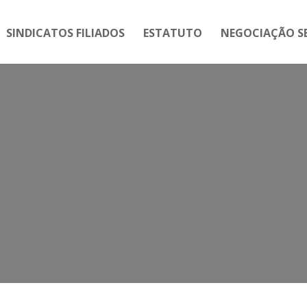
SINDICATOS FILIADOS
ESTATUTO
NEGOCIAÇÃO SE
Ato em defesa da soberania do B