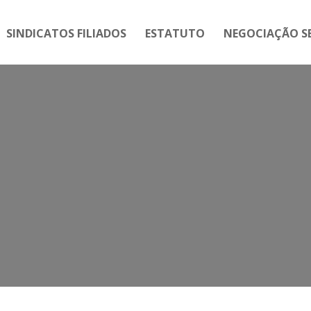
SINDICATOS FILIADOS
ESTATUTO
NEGOCIAÇÃO SE
Tag:
ação coletiva contra a Estác