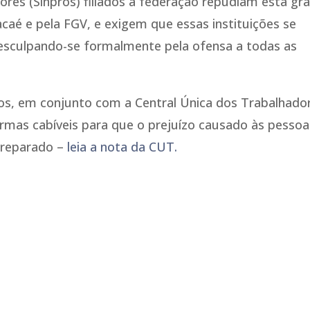
sores (Sinpros) filiados à federação repudiam esta gr
acaé e pela FGV, e exigem que essas instituições se
esculpando-se formalmente pela ofensa a todas as
 em conjunto com a Central Única dos Trabalhado
 formas cabíveis para que o prejuízo causado às pesso
 reparado –
leia a nota da CUT.