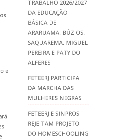
TRABALHO 2026/2027
DA EDUCAÇÃO
dos
BÁSICA DE
ARARUAMA, BÚZIOS,
SAQUAREMA, MIGUEL
PEREIRA E PATY DO
a
ALFERES
ão e
FETEERJ PARTICIPA
DA MARCHA DAS
MULHERES NEGRAS
FETEERJ E SINPROS
ará
REJEITAM PROJETO
es
DO HOMESCHOOLING
e