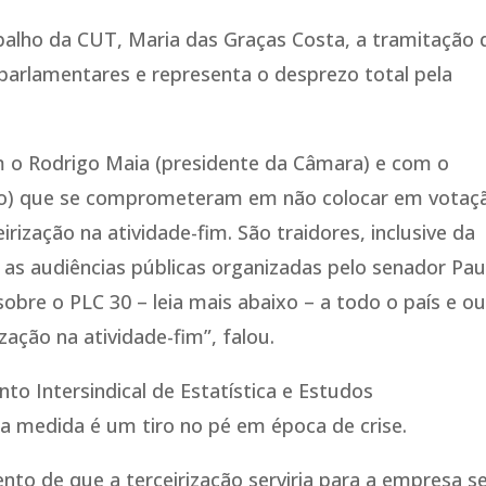
abalho da CUT, Maria das Graças Costa, a tramitação 
parlamentares e representa o desprezo total pela
o Rodrigo Maia (presidente da Câmara) e com o
nado) que se comprometeram em não colocar em votaç
irização na atividade-fim. São traidores, inclusive da
as audiências públicas organizadas pelo senador Pau
obre o PLC 30 – leia mais abaixo – a todo o país e ou
zação na atividade-fim”, falou.
to Intersindical de Estatística e Estudos
a medida é um tiro no pé em época de crise.
to de que a terceirização serviria para a empresa s