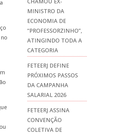
CHAMOU EX-
ra
MINISTRO DA
ECONOMIA DE
iço
“PROFESSORZINHO”,
 no
ATINGINDO TODA A
CATEGORIA
FETEERJ DEFINE
em
PRÓXIMOS PASSOS
ção
DA CAMPANHA
SALARIAL 2026
que
FETEERJ ASSINA
CONVENÇÃO
 ou
COLETIVA DE