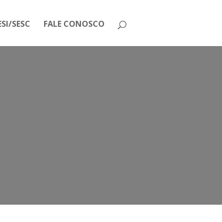
SI/SESC
FALE CONOSCO
ntra a reforma da Previdência