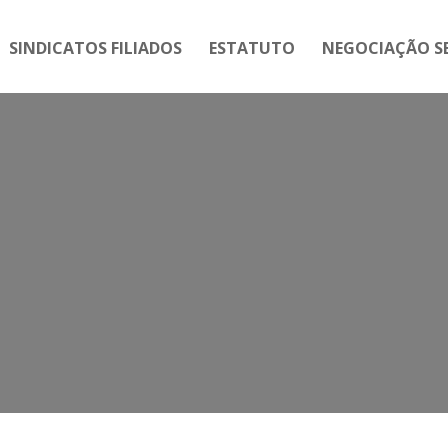
SINDICATOS FILIADOS
ESTATUTO
NEGOCIAÇÃO SE
entrais preparam resistência co