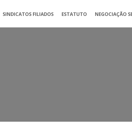
SINDICATOS FILIADOS
ESTATUTO
NEGOCIAÇÃO SE
g:
Por causa da reforma trabalhi