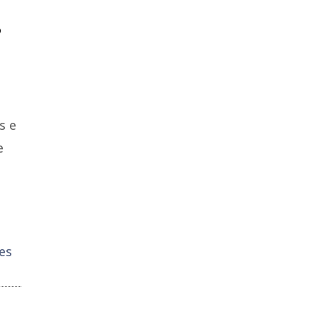
o
s e
e
es