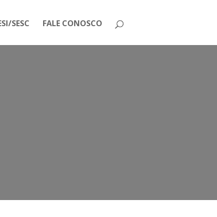
SI/SESC
FALE CONOSCO
sta