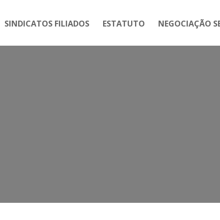
SINDICATOS FILIADOS
ESTATUTO
NEGOCIAÇÃO SE
Tag:
greve no SESI SP