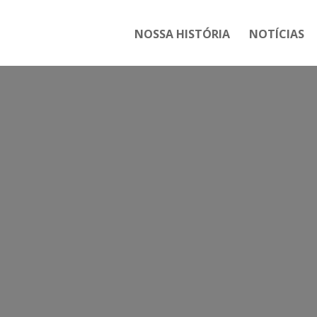
NOSSA HISTÓRIA
NOTÍCIAS
Tag:
FETEERJ PARTICIPARÁ D
RE