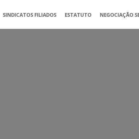
SINDICATOS FILIADOS
ESTATUTO
NEGOCIAÇÃO SE
E AUDIÊNCIA PÚBLICA DA AL
DUZ MENSALIDADES ESCOLA