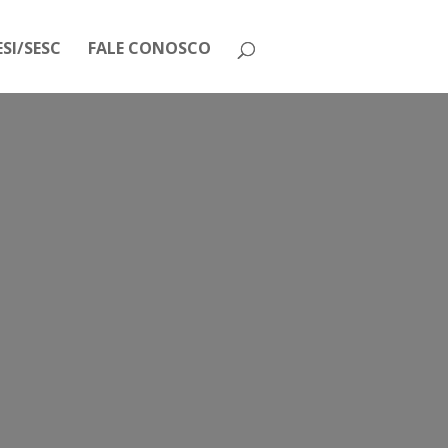
SI/SESC
FALE CONOSCO
ERJ QUE DISCUTIRÁ O PL QUE
RES