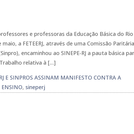
 professores e professoras da Educação Básica do Rio
e maio, a FETEERJ, através de uma Comissão Paritári
 (Sinpro), encaminhou ao SINEPE-RJ a pauta básica pa
rabalho relativa à […]
RJ E SINPROS ASSINAM MANIFESTO CONTRA A
E ENSINO
,
sineperj