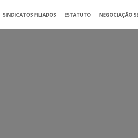
SINDICATOS FILIADOS
ESTATUTO
NEGOCIAÇÃO SE
OS ASSINAM MANIFESTO CON
INSTITUIÇÕES DE ENSINO