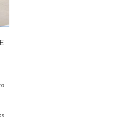
E
ro
os