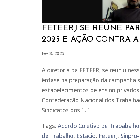
FETEERJ SE REÚNE PA
2025 E AÇÃO CONTRA A
fev 8, 2025
A diretoria da FETEERJ se reuniu nes
ênfase na preparação da campanha sa
estabelecimentos de ensino privados.
Confederação Nacional dos Trabalha
Sindicatos dos […]
Tags:
Acordo Coletivo de Trababalho
de Trabalho
,
Estácio
,
Feteerj
,
Sinpro-