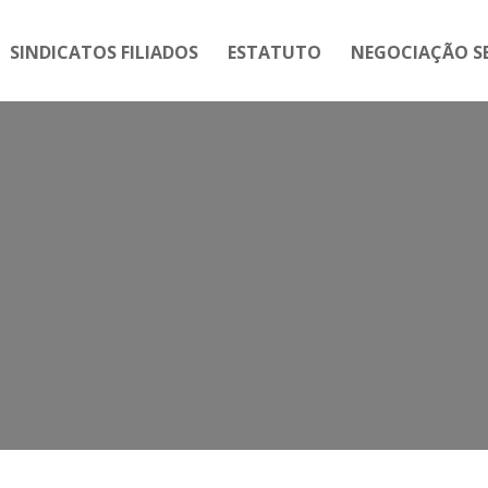
SINDICATOS FILIADOS
ESTATUTO
NEGOCIAÇÃO SE
ag:
Convenção Coletiva de Trabal