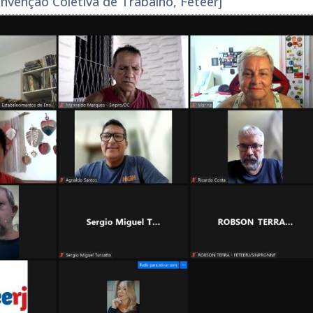
nvenção Coletiva de Trabalho
,
Feteerj