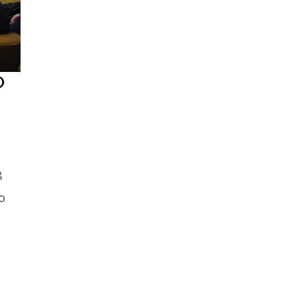
O
8
o