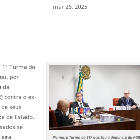
mar 26, 2025
 a 1ª Turma do
ou, por
a da
) contra o ex-
e de seus
lpe de Estado.
usados se
eira.
Primeira Turma do STF aceitou a denúncia da PGR