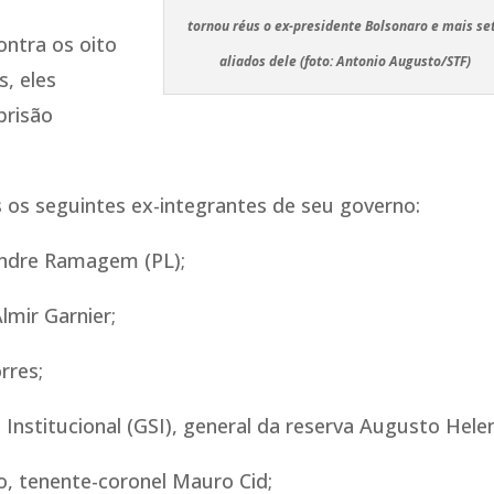
tornou réus o ex-presidente Bolsonaro e mais se
ontra os oito
aliados dele (foto: Antonio Augusto/STF)
, eles
prisão
 os seguintes ex-integrantes de seu governo:
andre Ramagem (PL);
lmir Garnier;
rres;
Institucional (GSI), general da reserva Augusto Hele
o, tenente-coronel Mauro Cid;