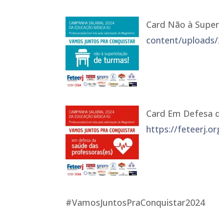
Card Não à Supe
content/uploads/
Card Em Defesa d
https://feteerj.o
#VamosJuntosPraConquistar2024