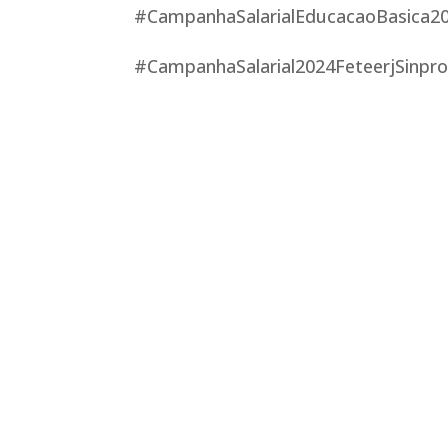
#CampanhaSalarialEducacaoBasica2
#CampanhaSalarial2024FeteerjSinpr