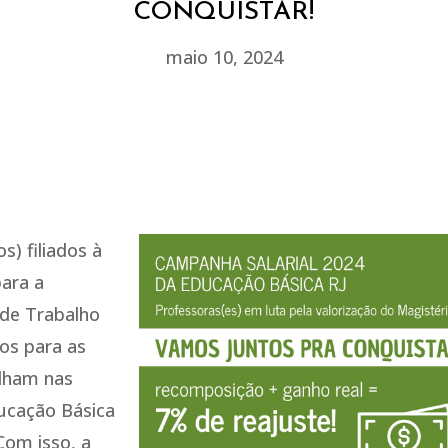
CONQUISTAR!
maio 10, 2024
s) filiados à
para a
 de Trabalho
os para as
alham nas
ducação Básica
Com isso, a