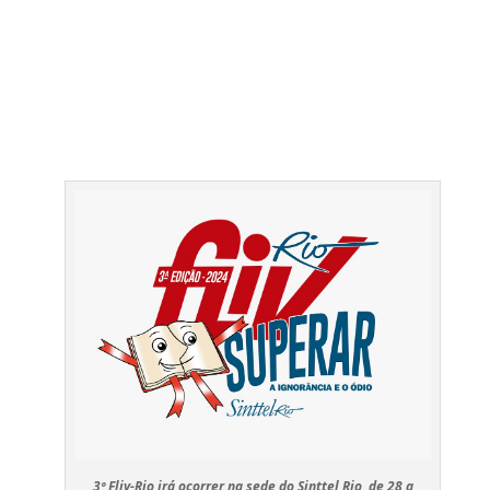
3º Fliv-Rio irá ocorrer na sede do Sinttel Rio, de 28 a