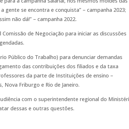
e para a campanha salarial, nos mesmos moldes das
e a gente se encontra e conquista” – campanha 2023;
ssim não dá!” – campanha 2022.
l Comissão de Negociação para iniciar as discussões
agendadas.
ério Público do Trabalho) para denunciar demandas
gamento das contribuições dos filiados e da taxa
rofessores da parte de Instituições de ensino –
 Nova Friburgo e Rio de Janeiro.
diência com o superintendente regional do Ministér
ratar dessas e outras questões.