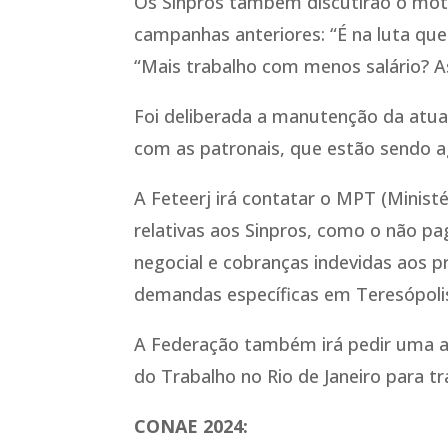
Os Sinpros também discutirão o mot
campanhas anteriores: “É na luta qu
“Mais trabalho com menos salário? A
Foi deliberada a manutenção da atua
com as patronais, que estão sendo 
A Feteerj irá contatar o MPT (Minist
relativas aos Sinpros, como o não pa
negocial e cobranças indevidas aos p
demandas específicas em Teresópolis,
A Federação também irá pedir uma au
do Trabalho no Rio de Janeiro para t
CONAE 2024: