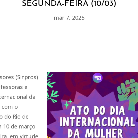
SEGUNDA-FEIRA (10/03)
mar 7, 2025
sores (Sinpros)
ofessoras e
ternacional da
o com o
io do Rio de
a 10 de março.
ira, em virtude