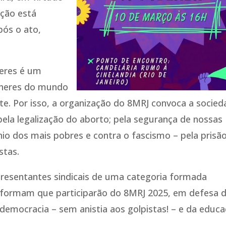
̧ão está
pós o ato,
eres é um
ulheres do mundo
nte. Por isso, a organização do 8MRJ convoca a socie
pela legalização do aborto; pela segurança de nossas
́nio dos mais pobres e contra o fascismo – pela prisã
stas.
epresentantes sindicais de uma categoria formada
informam que participarão do 8MRJ 2025, em defesa 
democracia – sem anistia aos golpistas! – e da educac